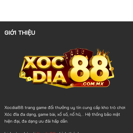
Ký
Cách
Xocdia88:
Chơi
Bước
Đơn
Quan
Giản
Trọng
Cho
Để
Newbie
GIỚI THIỆU
Tham
Gia
Nhà
Cược
Xocdia88 trang game đổi thưởng uy tín cung cấp kho trò chơi
Xóc đĩa đa dạng, game bài, xổ số, nổ hũ,... Hệ thống bảo mật
hiện đại, đa dạng ưu đãi hấp dẫn.