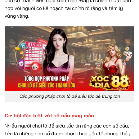
con số thành viên nuôi xuất hiện. Đây là chiến thuật phù
hợp với người có kế hoạch tài chính rõ ràng và tâm lý
vững vàng.
Các phương pháp chơi lô đề siêu tốc dễ trúng lớn
Cơ hội đặc biệt với số cầu may mắn
Nhiều người chơi lô đề siêu tốc tin rằng các con số cầu,
tức là những con số được chọn theo yếu tố phong thủy,