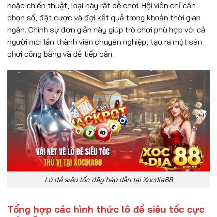
hoặc chiến thuật, loại này rất dễ chơi. Hội viên chỉ cần
chọn số, đặt cược và đợi kết quả trong khoản thời gian
ngắn. Chính sự đơn giản này giúp trò chơi phù hợp với cả
người mới lẫn thành viên chuyên nghiệp, tạo ra một sân
chơi công bằng và dễ tiếp cận.
Lô đề siêu tốc đầy hấp dẫn tại Xocdia88
Tổng hợp các hình thức lô đề siêu tốc cực