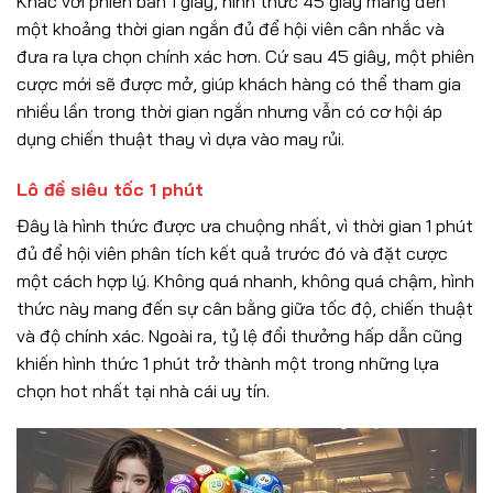
Khác với phiên bản 1 giây, hình thức 45 giây mang đến
một khoảng thời gian ngắn đủ để hội viên cân nhắc và
đưa ra lựa chọn chính xác hơn. Cứ sau 45 giây, một phiên
cược mới sẽ được mở, giúp khách hàng có thể tham gia
nhiều lần trong thời gian ngắn nhưng vẫn có cơ hội áp
dụng chiến thuật thay vì dựa vào may rủi.
Lô đề siêu tốc 1 phút
Đây là hình thức được ưa chuộng nhất, vì thời gian 1 phút
đủ để hội viên phân tích kết quả trước đó và đặt cược
một cách hợp lý. Không quá nhanh, không quá chậm, hình
thức này mang đến sự cân bằng giữa tốc độ, chiến thuật
và độ chính xác. Ngoài ra, tỷ lệ đổi thưởng hấp dẫn cũng
khiến hình thức 1 phút trở thành một trong những lựa
chọn hot nhất tại nhà cái uy tín.