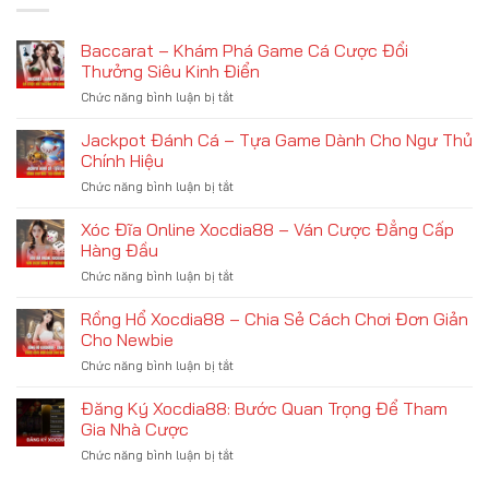
Baccarat – Khám Phá Game Cá Cược Đổi
Thưởng Siêu Kinh Điển
Chức năng bình luận bị tắt
ở
Baccarat
–
Jackpot Đánh Cá – Tựa Game Dành Cho Ngư Thủ
Khám
Chính Hiệu
Phá
Chức năng bình luận bị tắt
ở
Game
Jackpot
Cá
Đánh
Xóc Đĩa Online Xocdia88 – Ván Cược Đẳng Cấp
Cược
Cá
Đổi
Hàng Đầu
–
Thưởng
Chức năng bình luận bị tắt
ở
Tựa
Siêu
Xóc
Game
Kinh
Đĩa
Rồng Hổ Xocdia88 – Chia Sẻ Cách Chơi Đơn Giản
Dành
Điển
Online
Cho
Cho Newbie
Xocdia88
Ngư
Chức năng bình luận bị tắt
ở
–
Thủ
Rồng
Ván
Chính
Hổ
Đăng Ký Xocdia88: Bước Quan Trọng Để Tham
Cược
Hiệu
Xocdia88
Đẳng
Gia Nhà Cược
–
Cấp
Chức năng bình luận bị tắt
ở
Chia
Hàng
Đăng
Sẻ
Đầu